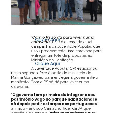
‘Com o PS só dá para viver numa
caravana’
. Este é o lema da atual
campanha da Juventude Popular, que
usou precisamente uma caravana para
entregar um lote de propostas ao
Ministério da Habitação.
A Juventude Popular (JP) estacionou
nesta segunda-feira à porta do ministério de
Marina Gonçalves, para entregar à governante o
manifesto ‘Com o PS só dá para viver numa
caravana’.
O governo tem primeiro de integrar o seu
“
património vago no parque habitacional e
só depois pedir esforços aos portugueses
”,
afirmou Francisco Camacho, líder da JP, que
criar mecanismos que
desafia o governo a “