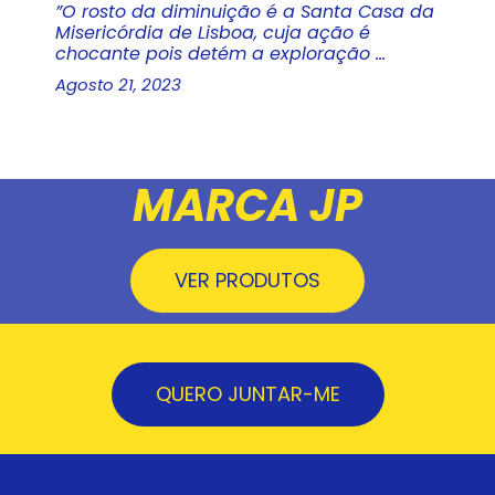
”O rosto da diminuição é a Santa Casa da
Misericórdia de Lisboa, cuja ação é
chocante pois detém a exploração ...
Agosto 21, 2023
MARCA JP
VER PRODUTOS
QUERO JUNTAR-ME