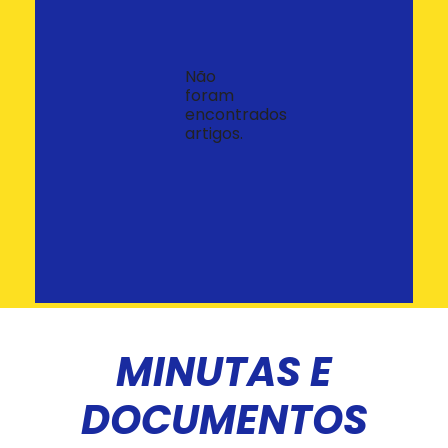
Não
foram
encontrados
artigos.
MINUTAS E
DOCUMENTOS