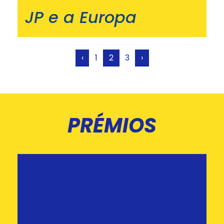
JP e a Europa
‹
1
2
3
›
PRÉMIOS