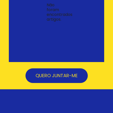
Não
foram
encontrados
artigos.
QUERO JUNTAR-ME